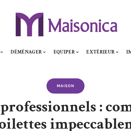
DÉMÉNAGER
EQUIPER
EXTÉRIEUR
I
MAISON
s professionnels : c
toilettes impeccabl