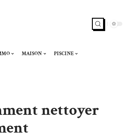
MMO
MAISON
PISCINE
omment nettoyer
ement