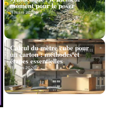
moment pour le poser
11 mars 2026
Calcul du mètre cube pour
un carton : méthodes et
étapes essentielles
11 mars 2026