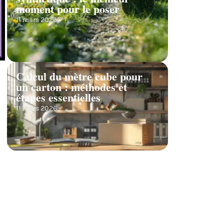
moment pour le poser
11 mars 2026
Calcul du mètre cube pour
un carton : méthodes et
étapes essentielles
11 mars 2026