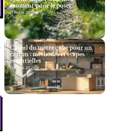
moment pour le poser
11 mars 2026
Calcul du mètre cube pour un
s
carton : méthodes et étapes
essentielles
11 mars 2026